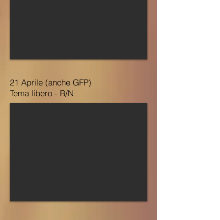
21 Aprile (anche GFP)
Tema libero - B/N