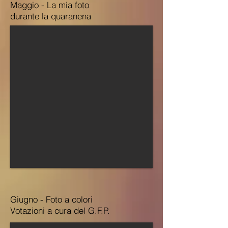
Maggio - La mia foto
durante la quaranena
Giugno - Foto a colori
Votazioni a cura del G.F.P.