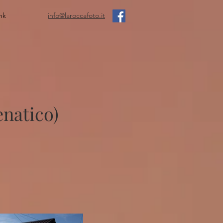
nk
info@laroccafoto.it
enatico)