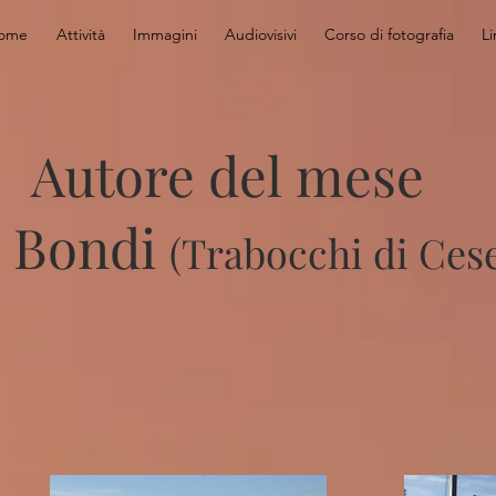
ome
Attività
Immagini
Audiovisivi
Corso di fotografia
Li
Autore del mese
 Bondi
(Trabocchi di Ces