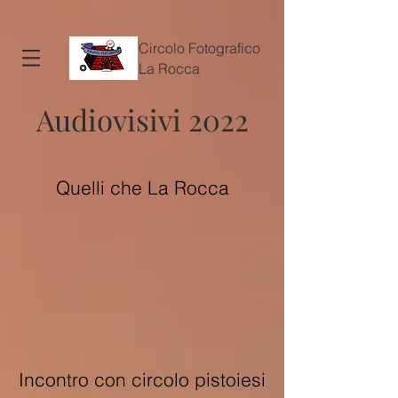
Circolo Fotografico
La Rocca
Audiovisivi 2022
Quelli che La Rocca
Incontro con circolo pistoiesi